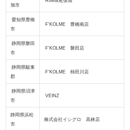
RivetⅡ尾張旭
旭市
愛知県豊橋
F’KOLME 豊橋南店
市
静岡県磐田
F’KOLME 磐田店
市
静岡県駿東
F’KOLME 柿田川店
郡
静岡県沼津
VEINZ
市
静岡県浜松
株式会社イシグロ 高林店
市