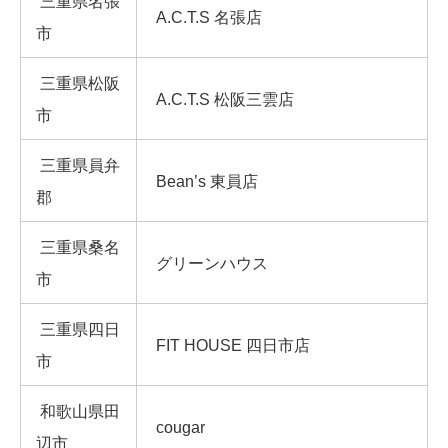
三重県名張
A.C.T.S 名張店
市
三重県松阪
A.C.T.S 松阪三雲店
市
三重県員弁
Bean’s 東員店
郡
三重県桑名
グリーンハウス
市
三重県四日
FIT HOUSE 四日市店
市
和歌山県田
cougar
辺市