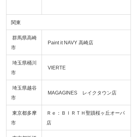
関東
群馬県高崎
Paint it NAVY 高崎店
市
埼玉県桶川
VIERTE
市
埼玉県越谷
MAGAGINES レイクタウン店
市
東京都多摩
Ｒｅ：ＢＩＲＴＨ聖蹟桜ヶ丘オーパ
市
店