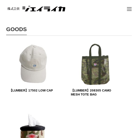
GOODS
【LUMBER】17502 LOW CAP
【LUMBER】208305 CAMO
MESH TOTE BAG