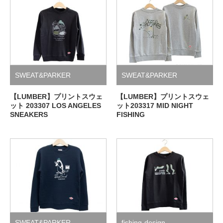
SWEAT&PARKER
SWEAT&PARKER
【LUMBER】プリントスウェ
【LUMBER】プリントスウェ
ット 203307 LOS ANGELES
ット203317 MID NIGHT
SNEAKERS
FISHING
SWEAT&PARKER
fishing-design
,