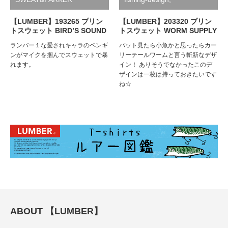
SWEAT&PARKER
【LUMBER】193265 プリン
【LUMBER】203320 プリン
トスウェット BIRD’S SOUND
トスウェット WORM SUPPLY
ランバー１な愛されキャラのペンギ
パット見たら小魚かと思ったらカー
ンがマイクを掴んでスウェットで暴
リーテールワームと言う斬新なデザ
れます。
イン！ ありそうでなかったこのデ
ザインは一枚は持っておきたいです
ね☆
ABOUT 【LUMBER】