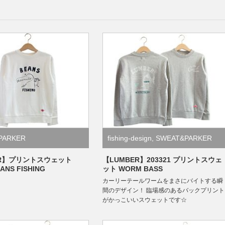
PARKER
fishing-design
,
SWEAT&PARKER
ER】プリントスウェット
【LUMBER】203321 プリントスウェ
EANS FISHING
ット WORM BASS
カーリーテールワームをまさにバイトする瞬
間のデザイン！ 臨場感のあるバックプリント
がかっこいいスウェットです☆