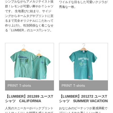
シンプルながらアメカジテイスト抜
ワイルドな目をした可愛いクジラが
群！レモンが可愛い爽やかＴシャツ
秀逸な一枚。
です。 生地選びに始まり、サイジ
ングからネームタグやプリントに至
るまで完全オリジナルにこだわって
作り上げた、性別関係なく着こなせ
る「LUMBER」のユースTシャツ。
PRINT T-shirts
PRINT T-shirts
【LUMBER】201289 ユースT
【LUMBER】201272 ユースT
シャツ CALIFORNIA
シャツ SUMMER VACATION
人気のスニーカーがバックプリント
おなじみのピーナッツが夏感満載で