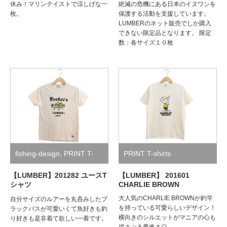
休み！マリンテイストで涼しげな一
絶滅の危機にある日本のイヌワシを
枚。
保護する活動を支援しています。
LUMBERのネット販売でしか購入
できない限定品となります。 限定
数：各サイズ１０枚
fishing-design
,
PRINT T-
PRINT T-shirts
shirts
【LUMBER】201282 ユースT
【LUMBER】 201601
シャツ
CHARLIE BROWN
大人気のCHARLIE BROWNが釣竿
自分サイズのルアーを丸呑みしたブ
を持っている可愛らしいデザイン！
ラックバスが可愛いくて魚好きも釣
横向きのシルエットがマニアの心も
り好きも是非着て欲しい一着です。