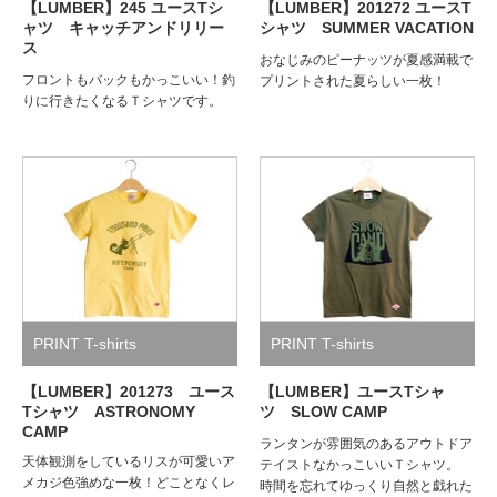
【LUMBER】245 ユースTシ
【LUMBER】201272 ユースT
ャツ キャッチアンドリリー
シャツ SUMMER VACATION
ス
おなじみのピーナッツが夏感満載で
フロントもバックもかっこいい！釣
プリントされた夏らしい一枚！
りに行きたくなるＴシャツです。
PRINT T-shirts
PRINT T-shirts
【LUMBER】201273 ユース
【LUMBER】ユースTシャ
Tシャツ ASTRONOMY
ツ SLOW CAMP
CAMP
ランタンが雰囲気のあるアウトドア
天体観測をしているリスが可愛いア
テイストなかっこいいＴシャツ。
メカジ色強めな一枚！どことなくレ
時間を忘れてゆっくり自然と戯れた