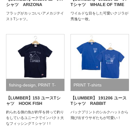
シャツ ARIZONA
Tシャツ WHALE OF TIME
フラッグがカッコいいアメカジテイ
ワイルドな目をした可愛いクジラが
ストTシャツ。
秀逸な一枚。
fishing-design
,
PRINT T-
PRINT T-shirts
shirts
【LUMBER】153 ユースTシ
【LUMBER】 191206 ユース
ャツ HOOK FISH
Tシャツ RABBIT
釣られる側の魚が釣竿を持って釣り
バックプリントのシルクハットから
をしているユニークでインパクト大
飛び出すウサギたちが可愛い！
なフィッシングＴシャツ！!