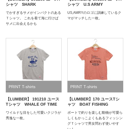
シャツ SHARK
シャツ U.S ARMY
でかすぎるサメがインパクトのある
US,AMRYのロゴに訓練しているク
Ｔシャツ。 これを着て海に行けば
マがマッチした一枚。
サメに出会えるかも
PRINT T-shirts
PRINT T-shirts
【LUMBER】 191210 ユース
【LUMBER】170 ユースTシ
Tシャツ WHALE OF TIME
ャツ BOAT FISHING
ワイルドな目をした可愛いクジラが
ボートで釣りを楽しむ動物が可愛ら
秀逸な一枚。
しくもかっこよくもあるフィッシン
グＴシャツで男女問わず使いやす