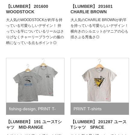
【LUMBER】 201600
【LUMBER】 201601
WOODSTOCK
CHARLIE BROWN
大人気のWOODSTOCKが釣竿を持
大人気のCHARLIE BROWNが釣竿
っている可愛らしいデザイン！ 持
を持っている可愛らしいデザイン！
っている竿についているリールはさ
横向きのシルエットがマニアの心も
りげなくチャーリーブラウンの服の
揺さぶる秀逸さ◎
柄になっている点もポイント◎
fishing-design
,
PRINT T-
PRINT T-shirts
shirts
【LUMBER】 191 ユースTシ
【LUMBER】 201287 ユース
ャツ MID-RANGE
Tシャツ SPACE