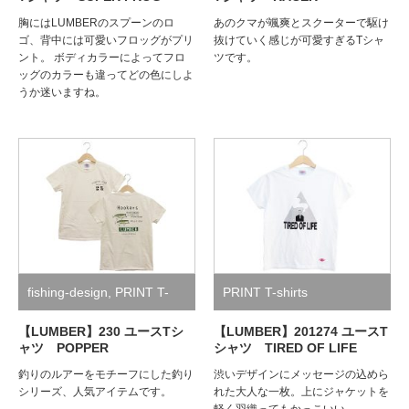
胸にはLUMBERのスプーンのロ
あのクマが颯爽とスクーターで駆け
ゴ、背中には可愛いフロッグがプリ
抜けていく感じが可愛すぎるTシャ
ント。 ボディカラーによってフロ
ツです。
ッグのカラーも違ってどの色にしよ
うか迷いますね。
fishing-design
,
PRINT T-
PRINT T-shirts
shirts
【LUMBER】230 ユースTシ
【LUMBER】201274 ユースT
ャツ POPPER
シャツ TIRED OF LIFE
釣りのルアーをモチーフにした釣り
渋いデザインにメッセージの込めら
シリーズ、人気アイテムです。
れた大人な一枚。上にジャケットを