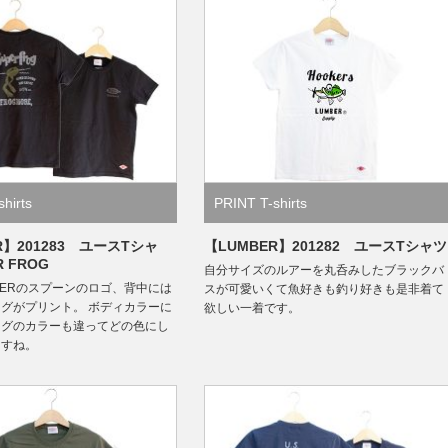
hirts
PRINT T-shirts
R】201283 ユースTシャ
【LUMBER】201282 ユースTシャツ
 FROG
自分サイズのルアーを丸呑みしたブラックバ
BERのスプーンのロゴ、背中には
スが可愛いくて魚好きも釣り好きも是非着て
グがプリント。 ボディカラーに
欲しい一着です。
ッグのカラーも違ってどの色にし
ますね。