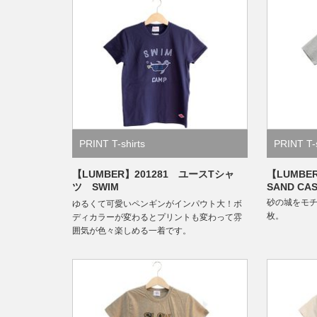
PRINT T-shirts
PRINT T-s
【LUMBER】201281 ユースTシャ
【LUMBE
ツ SWIM
SAND CA
砂の城をモ
ゆるくて可愛いペンギンがインパウト大！ボ
枚。
ディカラーが変わるとプリントも変わって雰
囲気が色々楽しめる一着です。