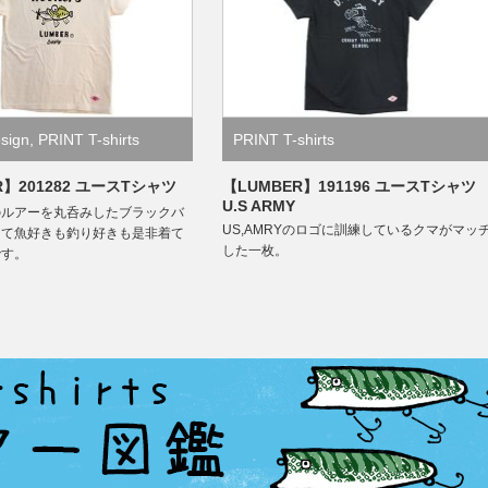
esign
,
PRINT T-shirts
PRINT T-shirts
R】201282 ユースTシャツ
【LUMBER】191196 ユースTシャ
U.S ARMY
のルアーを丸呑みしたブラックバ
US,AMRYのロゴに訓練しているクマがマッ
くて魚好きも釣り好きも是非着て
した一枚。
です。