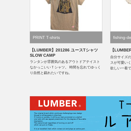
PRINT T-shirts
fishing-d
【LUMBER】201286 ユースTシャツ
【LUMBE
SLOW CAMP
自分サイズ
ランタンが雰囲気のあるアウトドアテイスト
スが可愛い
なかっこいいＴシャツ。 時間を忘れてゆっく
欲しい一着
り自然と戯れたいですね。