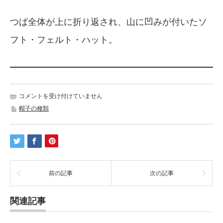
つば全体が上に折り返され、山に凹みが付いたソ
フト・フェルト・ハット。
帽
コメントを受け付けていません
子
帽子の種類
キ
ャ
バ
リ
ア・
ハ
ッ
前の記事
次の記事
ト
は
関連記事