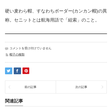
硬い麦わら帽、すなわちボーダー(カンカン帽)の異
称。セニットとは航海用語で「組索」のこと。
帽
コメントを受け付けていません
子
帽子の種類
セ
ニ
ッ
ト・
ス
ト
ロ
前の記事
次の記事
ー
は
関連記事