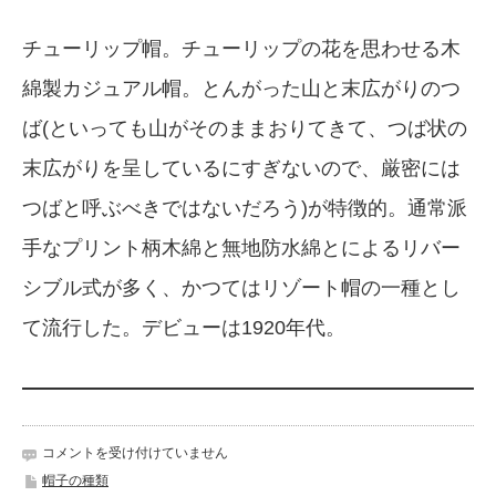
チューリップ帽。チューリップの花を思わせる木
綿製カジュアル帽。とんがった山と末広がりのつ
ば(といっても山がそのままおりてきて、つば状の
末広がりを呈しているにすぎないので、厳密には
つばと呼ぶべきではないだろう)が特徴的。通常派
手なプリント柄木綿と無地防水綿とによるリバー
シブル式が多く、かつてはリゾート帽の一種とし
て流行した。デビューは1920年代。
帽
コメントを受け付けていません
子
帽子の種類
チ