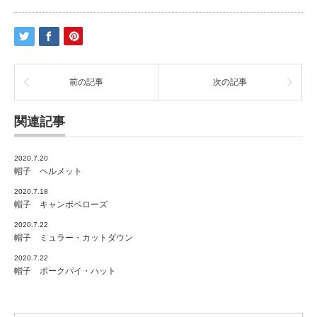
ュ
ー
リ
ッ
プ・
ハ
前の記事
次の記事
ッ
ト
関連記事
は
2020.7.20
帽子 ヘルメット
2020.7.18
帽子 キャンポベローズ
2020.7.22
帽子 ミュラー・カットダウン
2020.7.22
帽子 ポークパイ・ハット