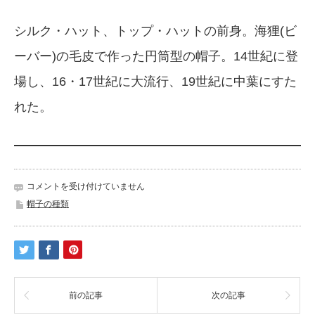
シルク・ハット、トップ・ハットの前身。海狸(ビ
ーバー)の毛皮で作った円筒型の帽子。14世紀に登
場し、16・17世紀に大流行、19世紀に中葉にすた
れた。
帽
コメントを受け付けていません
子
帽子の種類
ビ
ー
バ
ー・
ハ
ッ
ト
前の記事
次の記事
は