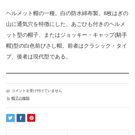
ヘルメット帽の一種。白の防水綿布製、8枚はぎの
山に通気穴を特徴にした、あごひも付きのヘルメ
ット型の帽子、またはジョッキー・キャップ(騎手
帽)型の白色前びさし帽。前者はクラシック・タイ
プ、後者は現代型である。
帽
コメントを受け付けていません
子
帽子の種類
ポ
ロ・
キ
ャ
ッ
プ