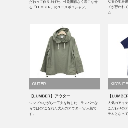
な着心地を追
だわって作り上げた、性別関係なく着こなせ
てが行われて
る「LUMBER」のユースポロシャツ。
ム
OUTER
KID'S IT
【LUMBER】アウター
【LUMB
シンプルながら一工夫を施した、ランバーな
人気のアイ
らではの”こなれた大人のアウター”が人気で
こだわりの
す。
テムとなっ