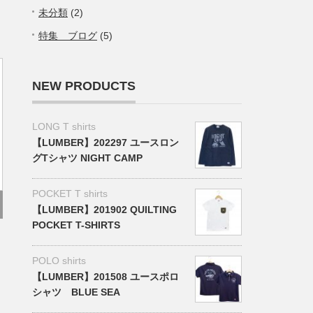
未分類
(2)
特集 ブログ
(5)
NEW PRODUCTS
LONG T shirts
【LUMBER】202297 ユースロン
グTシャツ NIGHT CAMP
POCKET T shirts
【LUMBER】201902 QUILTING
POCKET T-SHIRTS
POLO shirts
【LUMBER】201508 ユースポロ
シャツ BLUE SEA