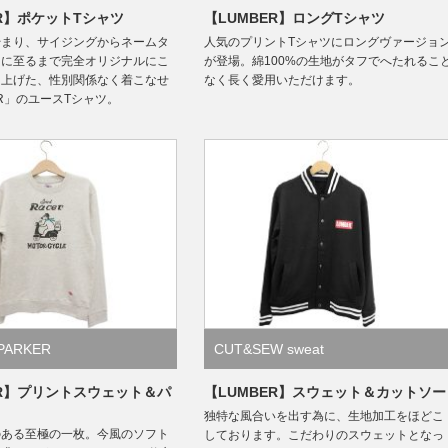
ER】ポケットTシャツ
【LUMBER】ロングTシャツ
始まり、サイジングからネームタ
人気のプリントTシャツにロングヴァージョ
トに至るまで完全オリジナルにこ
が登場。綿100%の生地がタフでへたれるこ
り上げた、性別関係なく着こなせ
なく長く愛用いただけます。
ER」のユースTシャツ。
PARKER
CUT&SEW sweat
ER】プリントスウェット＆パ
【LUMBER】スウェット＆カットソー
独特な風合いを出す為に、生地加工をほどこ
のある至極の一枚。今風のソフト
しております。こだわりのスウェットとなっ