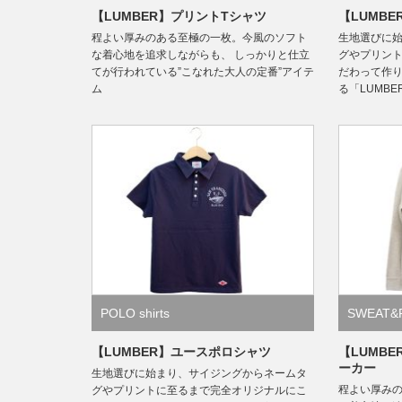
【LUMBER】プリントTシャツ
【LUMB
程よい厚みのある至極の一枚。今風のソフト
生地選びに
な着心地を追求しながらも、 しっかりと仕立
グやプリン
てが行われている”こなれた大人の定番”アイテ
だわって作
ム
る「LUMB
POLO shirts
SWEAT&
【LUMBER】ユースポロシャツ
【LUMB
ーカー
生地選びに始まり、サイジングからネームタ
程よい厚み
グやプリントに至るまで完全オリジナルにこ