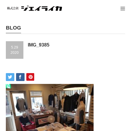
BLOG
IMG_9385
5.29
2020