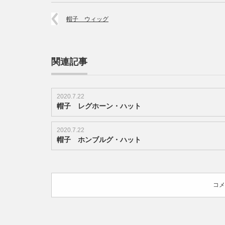
ー
ス・
帽子 ウィッグ
キ
ャ
ッ
プ
関連記事
は
2020.7.22
帽子 レグホーン・ハット
2020.7.22
帽子 ホンブルグ・ハット
コメ