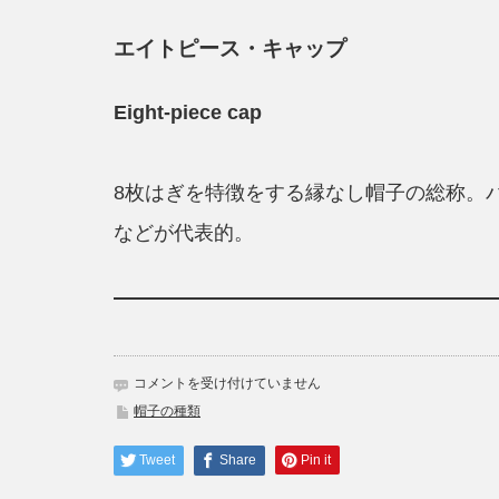
エイトピース・キャップ
Eight-piece cap
8枚はぎを特徴をする縁なし帽子の総称。
などが代表的。
帽
コメントを受け付けていません
子
帽子の種類
エ
イ
Tweet
Share
Pin it
ト
ピ