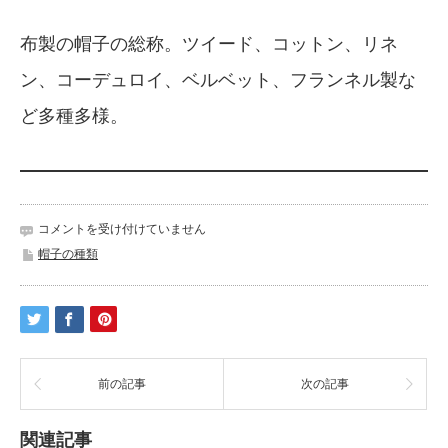
布製の帽子の総称。ツイード、コットン、リネ
ン、コーデュロイ、ベルベット、フランネル製な
ど多種多様。
帽
コメントを受け付けていません
子
帽子の種類
ク
ロ
ス・
ハ
ッ
ト
は
前の記事
次の記事
関連記事