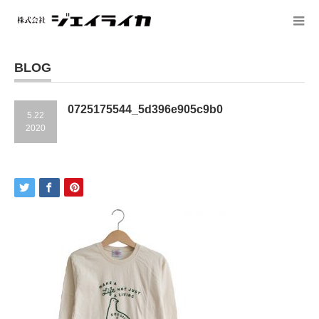
BLOG
0725175544_5d396e905c9b0
5.22
2020