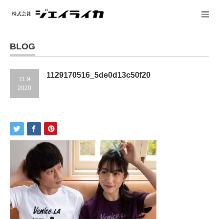
BLOG
1129170516_5de0d13c50f20
11.9
2020