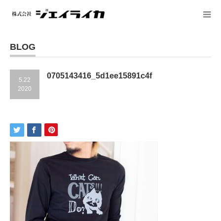
BLOG
0705143416_5d1ee15891c4f
5.22
2020