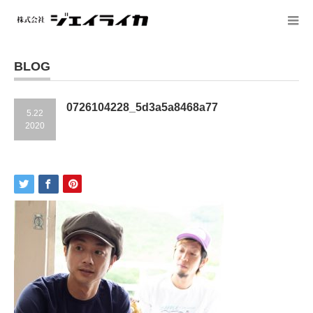
BLOG
0726104228_5d3a5a8468a77
5.22
2020