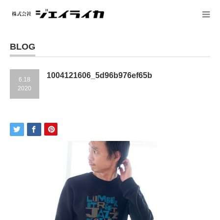
BLOG
1004121606_5d96b976ef65b
6.18
2020