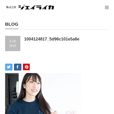
BLOG
1004124817_5d96c101e5a6e
6.18
2020