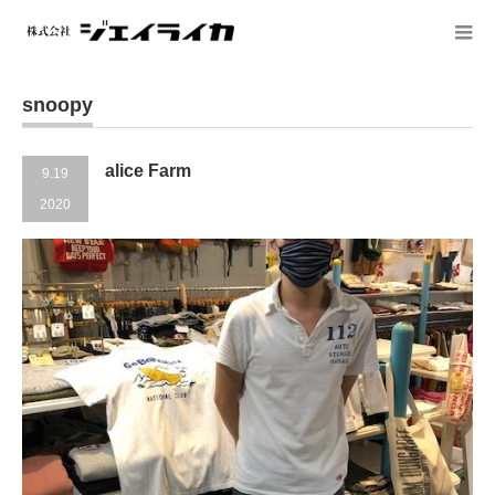
snoopy
alice Farm
9.19
2020