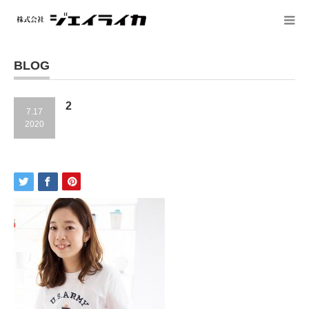
BLOG
2
7.17
2020