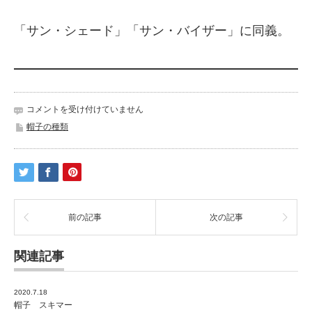
「サン・シェード」「サン・バイザー」に同義。
帽
コメントを受け付けていません
子
帽子の種類
サ
ン・
シ
ー
ル
ド
は
前の記事
次の記事
関連記事
2020.7.18
帽子 スキマー