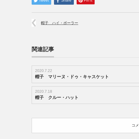
Tweet
Share
Pin it
ッ
ト・
ハ
ッ
帽子 ハイ・ボーラー
ト
は
関連記事
2020.7.22
帽子 マリーヌ・ドゥ・キャスケット
2020.7.18
帽子 クルー・ハット
コメ