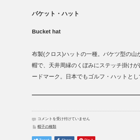
バケット・ハット
Bucket hat
布製(クロス)ハットの一種。バケツ型の
帽で、天井周縁のくぼみにステッチ掛けが
ードマーク。日本でもゴルフ・ハットとして
帽
コメントを受け付けていません
子
帽子の種類
バ
ケ